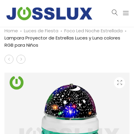
Home
Luces de Fiesta
Foco Led Noche Estrellada
Lampara Proyector de Estrellas Luces y Luna colores
RGB para Niños
Product
FOCO
Alumbrado
navigation
GIRATORIO
Público
CON
Solar
SENSOR
–
RITMICO
Josslux
RGB