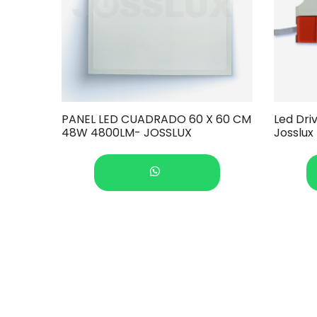
PANEL LED CUADRADO 60 X 60 CM
Led Dr
48W 4800LM- JOSSLUX
Josslux
COTIZAR