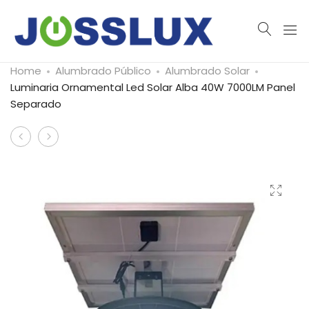
Home
Alumbrado Público
Alumbrado Solar
Luminaria Ornamental Led Solar Alba 40W 7000LM Panel
Separado
Product
Alumbrado
Farola
navigation
Público
Ornamental
Solar
Led
Letina
Alba
60w
100W
9000lm
IP66
50,000hrs
13000lm
Panel
4500k
separado