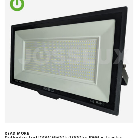
READ MORE
Reflector Led 100W 6500k 9,000lm IP66 – Josslux